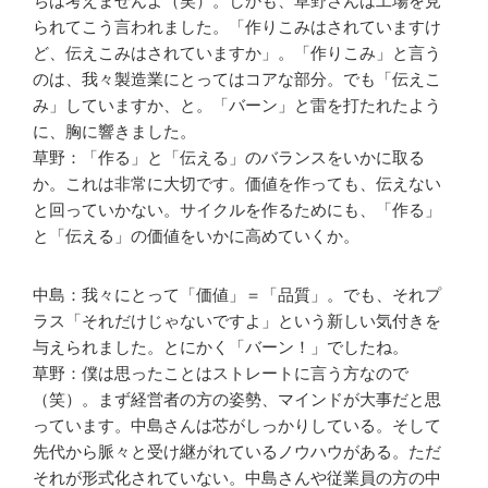
ちは考えませんよ（笑）。しかも、草野さんは工場を見
られてこう言われました。「作りこみはされていますけ
ど、伝えこみはされていますか」。「作りこみ」と言う
のは、我々製造業にとってはコアな部分。でも「伝えこ
み」していますか、と。「バーン」と雷を打たれたよう
に、胸に響きました。
草野：「作る」と「伝える」のバランスをいかに取る
か。これは非常に大切です。価値を作っても、伝えない
と回っていかない。サイクルを作るためにも、「作る」
と「伝える」の価値をいかに高めていくか。
中島：我々にとって「価値」＝「品質」。でも、それプ
ラス「それだけじゃないですよ」という新しい気付きを
与えられました。とにかく「バーン！」でしたね。
草野：僕は思ったことはストレートに言う方なので
（笑）。まず経営者の方の姿勢、マインドが大事だと思
っています。中島さんは芯がしっかりしている。そして
先代から脈々と受け継がれているノウハウがある。ただ
それが形式化されていない。中島さんや従業員の方の中