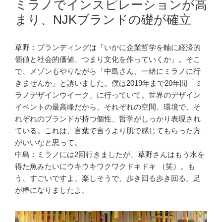
ミラノでインスピレーションが高
まり、NJKブランドの礎が確立
草野：ブランディングは「いかに企業哲学を軸に経済的
価値と社会的価値、つまり文化を作っていくか」。そこ
で、メゾンもやりながら「中島さん、一緒にミラノに行
きませんか」と誘いました。僕は2019年まで20年間「ミ
ラノデザインウイーク」に行っていて。世界のデザイン
イベントの最高峰だから、それぞれの空間、環境で、そ
れぞれのブランドが持つ個性、哲学がしっかり表現され
ている。これは、言葉で言うより肌で感じてもらった方
がいいなと思って。
中島：ミラノには2回行きましたが、草野さんはもう水を
得た魚みたいにウキウキワクワクドキドキ （笑）。も
う、すごいですよ、楽しそうで、歩き回る歩き回る。足
が棒になりましたよ。