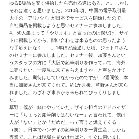
ゆるB級品を安く供給したら売れる道はある、と。しかし
それは違うと思いました。2010年頃、中国の電子取引最
大手の「アリババ」が日本でサービスを開始したので、
自社商品を掲載しようと思いセミナーに参加しました。
4、50人集まって「やります」と言ったのは僕だけ。サイ
トに掲載してから、問い合わせは来るものの思ったよう
な手応えはなく……。1年ほど経過した頃、ジェトロさん
のセミナーに参加しました。セミナー後、加藤さんとい
うスタッフの方に「大阪で鉛筆削りを作っていて、海外
に売りたい。一度見に来てもらえますか」と声をかけて
みました。期待はしていなかったのですが、2週間後、本
当に加藤さんが来てくれて。約1か月後、草野さんが来ら
れました。わざわざ東京から来られてびっくりしまし
た。
草野：僕が一緒にやっていたデザイン担当のアドバイザ
ーに「ちょっと鉛筆削りはないなー」と言われて。僕は
人が「ない」とか「だめだ」って言うと燃えてくる
（笑）。日本でハンディの鉛筆削りを一貫生産、しかも
専業で。これは現場を見なければと、すぐに伺いまし