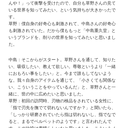
んや！」って衝撃を受けたので、自分も草野さんの見て
いる世界を知ってみたい、という気持ちが大きかったで
す。
草野：僕自身の好奇心も刺激されて、中島さんの好奇心
も刺激されていた。だから僕ももっと「中島重久堂」と
いうブランドを、削りの世界を知ってみたいと思いまし
た。
中島：そこからがスタート。草野さんを通して、知りた
い、吸収したい、教えて欲しい。尊敬というより「一緒
におもろい事をしたい」と。今まで誰もしてないよう
な。我々自身のアイテムを通じて、「小さくても関係な
い、こういうことをやっているんだ」と、草野さんと一
緒に、世の中に広めたいと思いました。
草野：初回の訪問時、刃物の検品をされている女性に、
「指で刃先を撫でて切れないんですか？」と聞いたら、
「しっかり研磨されていたら指は切れないし、指でなで
ると、まるでベルベットのようです」と言われたんで