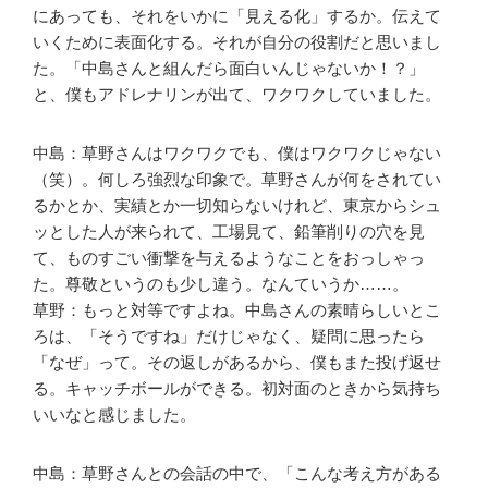
にあっても、それをいかに「見える化」するか。伝えて
いくために表面化する。それが自分の役割だと思いまし
た。「中島さんと組んだら面白いんじゃないか！？」
と、僕もアドレナリンが出て、ワクワクしていました。
中島：草野さんはワクワクでも、僕はワクワクじゃない
（笑）。何しろ強烈な印象で。草野さんが何をされてい
るかとか、実績とか一切知らないけれど、東京からシュ
ッとした人が来られて、工場見て、鉛筆削りの穴を見
て、ものすごい衝撃を与えるようなことをおっしゃっ
た。尊敬というのも少し違う。なんていうか……。
草野：もっと対等ですよね。中島さんの素晴らしいとこ
ろは、「そうですね」だけじゃなく、疑問に思ったら
「なぜ」って。その返しがあるから、僕もまた投げ返せ
る。キャッチボールができる。初対面のときから気持ち
いいなと感じました。
中島：草野さんとの会話の中で、「こんな考え方がある