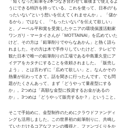
「短くなった鉛筆を2本つなぎ合わせて最後まで使えるよ
うにできる特許を持っている。これを使って、日本の“も
ったいない”という想いを伝えてくれませんか」。「儲か
るから」ではなく、「“もったいない”を伝えて欲しい」
と。ノーベル平和賞を受賞したケニアの環境保護活動家
ワンガリ・マータイさんが「MOTTAINAI」を広めていた
けど、その方は「鉛筆削りでやらなあかん」と熱く語ら
れました。その方は木で手作りしていたけど、テレビで
観た日本で唯一の鉛筆削りの工場である中島重久堂にア
イデアをカタチにすることを依頼されました。「販売し
よう」、とは言わずに「広めて欲しい」と。なんかその
熱量が伝わってきて。話を聞きに行ったんです。でも問
題がたくさんあって、まず「どうやって量産型にする
か」。2つめは「高額な金型に投資するお金があるの
か」。3つめは「どうやって販売するか？」ということ。
そこで手始めに、金型制作のためにクラウドファンディ
ングも活用しました。この世界初の鉛筆削りに、共鳴し
ていただけるコアなファンの獲得と、ファンづくりをか