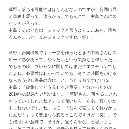
草野：落ちる可能性はほとんどないのですが、合同出展
と単独出展って、違うから。でもそこで、中島さんにス
イッチが入って。
中島：そのときは、ショックと言うより……ああ、落ち
るんや……と。まあショックですね（笑）。
草野：合同出展でキューブを作ったときの中島さんはス
ピード感があって、やりたいという気持ちも強かった。
でもその時、プレゼンに関してはまだクエスチョンでし
たよね。必要性はわかっていても、そこに時間をかける
ならもう少し商品の方に、と。当たり前ですけどね。
中島：「編集してどう見せるが重要」と分かったのが
2014年の結果だと思います。「草野さん、落ちることわ
かっていましたよね？」って聞いたら「ああ、難しいか
もしれないですよね」って。「なんで言ってくれなかっ
たんだ！」って普通なら怒るところですけど（笑）。で
も僕はいい意味で「そうか、違うんやな」と思いまし
た。そこでまた学んで、好奇心を持って草野さんの持っ