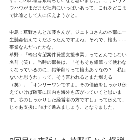
す。この比喩は素晴らしいなと思いました。こういうノ
ウハウがまだまだ社内にいっぱいあって、これをどこま
で比喩として人に伝えようかと。
中島：草野さんと加藤さんが、ジェトロさんの本部に一
生懸命伝えてくださったんですよね。それで、輸出……
事業なんだったかな。
草野：「輸出有望案件発掘支援事業」ってとんでもない
名前（笑）。当時の部長は、「そもそも鉛筆って使わな
くなっているのに、鉛筆削りって輸出ありなの？ 私は
ないと思うわ」って。そう言われるとまた燃える
（笑）。「オンリーワンですよ。その価値をしっかり伝
えていけば確実に国内も海外も広がっていくと思いま
す。芯のしっかりした経営者の方ですし」って伝えて、
じゃあ支援に向けて進みましょう、となりました。