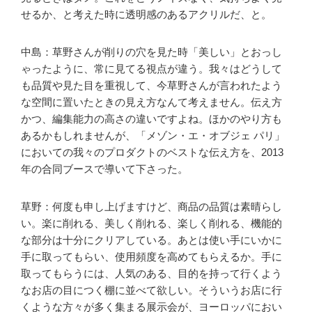
せるか、と考えた時に透明感のあるアクリルだ、と。
中島：草野さんが削りの穴を見た時「美しい」とおっし
ゃったように、常に見てる視点が違う。我々はどうして
も品質や見た目を重視して、今草野さんが言われたよう
な空間に置いたときの見え方なんて考えません。伝え方
かつ、編集能力の高さの違いですよね。ほかのやり方も
あるかもしれませんが、「メゾン・エ・オブジェ パリ」
においての我々のプロダクトのベストな伝え方を、2013
年の合同ブースで導いて下さった。
草野：何度も申し上げますけど、商品の品質は素晴らし
い。楽に削れる、美しく削れる、楽しく削れる、機能的
な部分は十分にクリアしている。あとは使い手にいかに
手に取ってもらい、使用頻度を高めてもらえるか。手に
取ってもらうには、人気のある、目的を持って行くよう
なお店の目につく棚に並べて欲しい。そういうお店に行
くような方々が多く集まる展示会が、ヨーロッパにおい