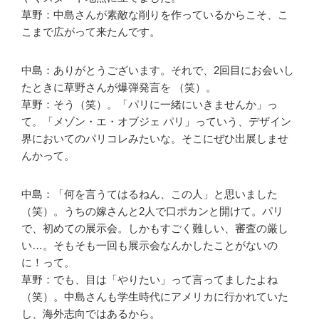
草野：中島さんが素敵な削りを作っているからこそ、こ
こまで広がって来たんです。
中島：ありがとうございます。それで、2回目にお会いし
たときに草野さんが爆弾発言を （笑）。
草野：そう（笑）。「パリに一緒にいきませんか」っ
て。「メゾン・エ・オブジェ パリ」っていう、デザイン
界においてのパリコレみたいな。そこにぜひ出展しませ
んかって。
中島：「何を言うてはるねん、この人」と思いました
（笑）。うちの嫁さんと2人で口ポカンと開けて。パリ
で、初めての展示会。しかもすごく難しい、審査の厳し
い…。そもそも一回も展示会なんかしたことがないの
に！って。
草野：でも、目は「やりたい」って言ってましたよね
（笑）。中島さんも学生時代にアメリカに行かれていた
し、海外志向ではあるから。