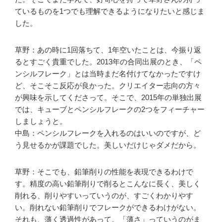
ているものを1つでも理解できるようになりたいと感じま
した。
草野：あの時に1回落ちて、1年空いたことは、今振り返
るとすごく貴重でした。2013年の合同出展のとき、「ペ
ンシルフレーク」とは当時まだ名付けてなかったですけ
ど、そこそこ反応が良かった。クリエイター志向の方々
が興味を示してくださって。そこで、2015年の単独出展
では、キューブとペンシルフレークの2つをフィーチャー
しましょうと。
中島：ペンシルフレークを入れるのはいいのですが、ど
う見せるかが課題でした。美しいだけじゃダメだから。
草野：そこでも、鉛筆削りの性能を表現できるわけで
す。精度の高い鉛筆削りで削るとこんなに長く、美しく
削れる、削りやすいっていうのが、すごくわかりやす
い。削れない鉛筆削りでフレークができるわけがない。
それも、薄く透過性があって。「薄さ」っていうのがま