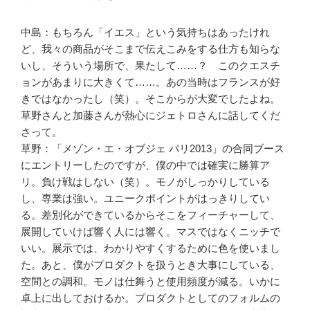
中島：もちろん「イエス」という気持ちはあったけれ
ど、我々の商品がそこまで伝えこみをする仕方も知らな
いし、そういう場所で、果たして……？ このクエスチ
ョンがあまりに大きくて……。あの当時はフランスが好
きではなかったし（笑）。そこからが大変でしたよね。
草野さんと加藤さんが熱心にジェトロさんに話してくだ
さって。
草野：「メゾン・エ・オブジェ パリ2013」の合同ブース
にエントリーしたのですが、僕の中では確実に勝算ア
リ。負け戦はしない（笑）。モノがしっかりしている
し、専業は強い。ユニークポイントがはっきりしてい
る。差別化ができているからそこをフィーチャーして、
展開していけば響く人には響く。マスではなくニッチで
いい。展示では、わかりやすくするために色を使いまし
た。あと、僕がプロダクトを扱うとき大事にしている、
空間との調和。モノは仕舞うと使用頻度が減る。いかに
卓上に出しておけるか。プロダクトとしてのフォルムの