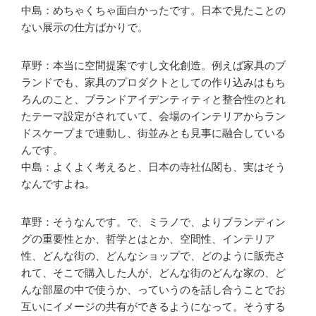
中島：めちゃくちゃ面白かったです。日本で見たことの
ない展示の仕方ばかりで。
草野：本当に空間提案ですし文化創造。例えば家具のブ
ランドでも、家具のプロダクトとしての作り込みはもち
ろんのこと、ブランドアイデンティティと整合性のとれ
たテーマ設定がされていて、会場のインテリアからラン
ドスケープまで連動し、街並みとも見事に融合している
んです。
中島：よくよく考えると、日本の寺社仏閣も、実はそう
なんですよね。
草野：そうなんです。で、ミラノで、よりブランディン
グの重要性とか、哲学とはとか、空間性、インテリア
性、どんな街の、どんなショップで、どのように販売さ
れて、そこで購入した人が、どんな街のどんな家の、ど
んな部屋の中で使うか、っていうのを話し合うことでお
互いにイメージの共有ができるようになって。そうする