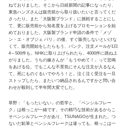
ねておりました。そこから日経新聞の記事になったり、
東急ハンズさんは販売前から取り扱いたいと言ってくだ
さったり。また「大阪製ブランド」に挑戦することにし
て、更に販売前から知名度を上げるプロモーションを始
めておりました。大阪製ブランド申請の条件で「メゾ
ン・エ・オブジェ パリ」の後、すぐ販売しないといけな
くて。販売開始をしたらもう、パンク。注文メールが1日
4～500件も。NHKに取り上げられたら、4000件に跳ね上
がりました。うちの嫁さんが「もうやめて！」って悲鳴
をあげる位。でもこんな不景気にそんな注文が入るなん
て。死にものぐるいでやろう！と。泣く泣く受注を一旦
ストップしたら、またいつ納品されるんですかと問い合
わせが殺到して半年間大変でした。
草野：「もったいない」の哲学と、「ペンシルフレー
ク」は根っこが一緒です。その精巧な技術があるからこ
そペンシルフレークがあり、TSUNAGOが生まれた。つ
ないだ鉛筆とペンシルフレークは違っても、根っこは一