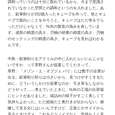
調和っていうのは十分に取れているから、今まで意識さ
れていなかった空間との調和というのを入れました。あ
と、鉛筆削りが252個入ったキューブを作って。色とキュ
ーブで面白いことをやろうと。キューブはただ奇をてら
っただけじゃなくて、NJKの製造の強みを表していま
す。成形の精度の高さ、刃物の研磨の精度の高さ、刃物
のセッティングの精度の高さ。キューブを見ればわかる
んです。
中島：鉛筆削りをアクリルの中に入れたらいいんじゃな
いですか、って草野さんが提案してくださって。
草野：「メゾン・エ・オブジェ パリ」には数千の企業が
出る。鉛筆削り削りは小さいから、見つけやすくするた
めに、どういうしかけが必要なのか、引き算をしながら
どうやって……考えていたときに、NJKの工場の出荷場
にヒントがありました。箱詰めの様子がすごく美しくて
気持ちよかった。ただ紙箱だと奥行きが伝わらない。俯
瞰して見る分にはいいんですけど、正面とかサイドから
見るときはダメ。これをどうノイズなく、気持ちよく見