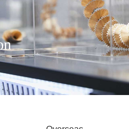
on
Overseas