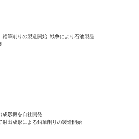
、鉛筆削りの製造開始 戦争により石油製品
業
出成形機を自社開発
て射出成形による鉛筆削りの製造開始