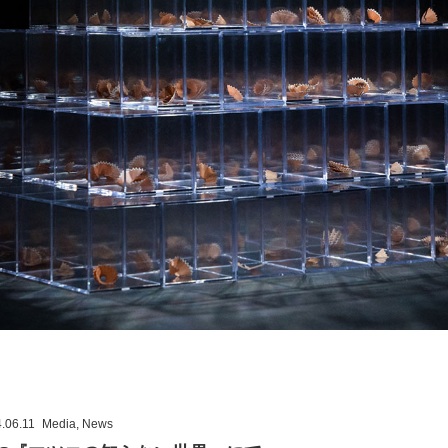
.06.11
Media
,
News