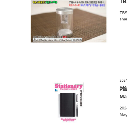
T
TB
sh
2024
雑
M
20
Ma