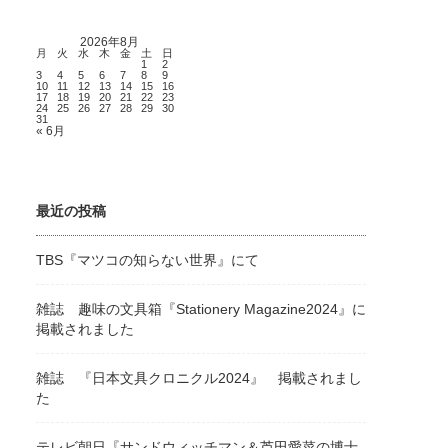
2026年8月
月
火
水
木
金
土
日
1
2
3
4
5
6
7
8
9
10
11
12
13
14
15
16
17
18
19
20
21
22
23
24
25
26
27
28
29
30
31
« 6月
最近の投稿
TBS『マツコの知らない世界』にて
雑誌 趣味の文具箱『Stationery Magazine2024』に
掲載されました
雑誌 『日本文具クロニクル2024』 掲載されまし
た
テレビ朝日『サンドウィッチマン＆芦田愛菜の博士