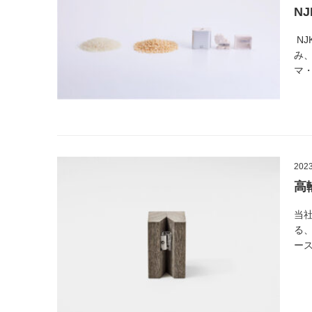
NJ
N
み、
マ
2023
高
当
る
ー