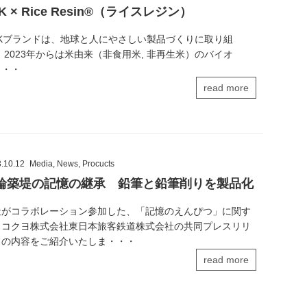
K × Rice Resin®（ライスレジン）
JKブランドは、地球と人にやさしい製品づくりに取り組
 2023年からは米由来（非食用米, 非再生米）のバイオ
・・・
read more
.10.12
Media
,
News
,
Procucts
輪築堤の記憶の継承 鉛筆と鉛筆削りを製品化
社がコラボレーション参加した、「記憶のえんぴつ」に関す
、コクヨ株式会社東日本旅客鉄道株式会社の共同プレスリリ
スの内容をご紹介いたしま・・・
read more