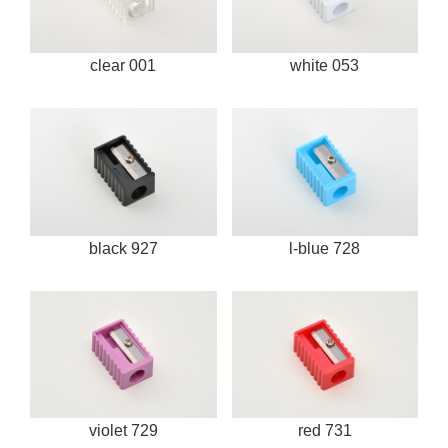
clear 001
white 053
black 927
l-blue 728
violet 729
red 731