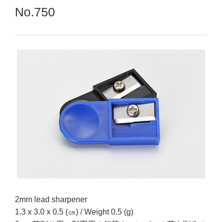
No.750
2mm lead sharpener
1.3 x 3.0 x 0.5 (㎝) / Weight 0.5 (g)