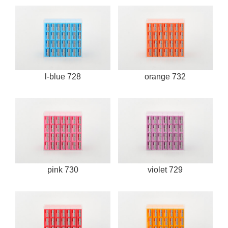
l-blue 728
orange 732
pink 730
violet 729