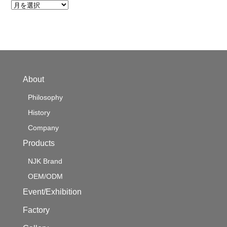
ア
ー
カ
イ
ブ
About
Philosophy
History
Company
Products
NJK Brand
OEM/ODM
Event/Exhibition
Factory