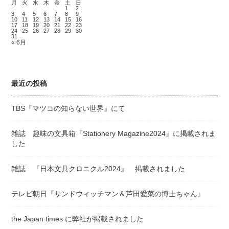
月
火
水
木
金
土
日
1
2
3
4
5
6
7
8
9
10
11
12
13
14
15
16
17
18
19
20
21
22
23
24
25
26
27
28
29
30
31
« 6月
最近の投稿
TBS『マツコの知らない世界』にて
雑誌 趣味の文具箱『Stationery Magazine2024』に掲載されま
した
雑誌 『日本文具クロニクル2024』 掲載されました
テレビ朝日『サンドウィッチマン＆芦田愛菜の博士ちゃん』
the Japan times に弊社が掲載されました